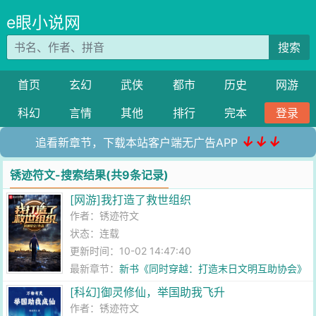
e眼小说网
搜索
首页
玄幻
武侠
都市
历史
网游
科幻
言情
其他
排行
完本
登录
↓↓↓
追看新章节，下载本站客户端无广告APP
锈迹符文-搜索结果(共9条记录)
[网游]我打造了救世组织
作者：
锈迹符文
状态：连载
更新时间：10-02 14:47:40
最新章节：
新书《同时穿越：打造末日文明互助协会》
[科幻]御灵修仙，举国助我飞升
作者：
锈迹符文