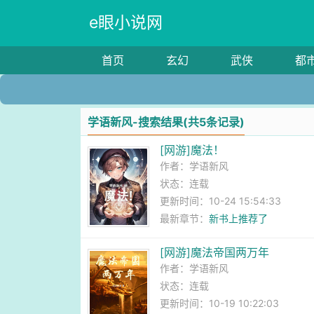
e眼小说网
首页
玄幻
武侠
都
学语新风-搜索结果(共5条记录)
[网游]魔法！
作者：
学语新风
状态：连载
更新时间：10-24 15:54:33
最新章节：
新书上推荐了
[网游]魔法帝国两万年
作者：
学语新风
状态：连载
更新时间：10-19 10:22:03