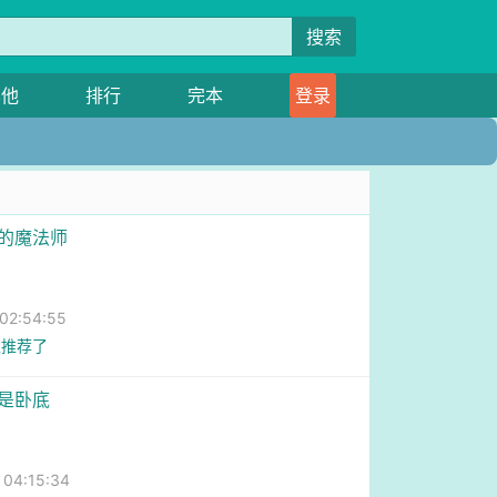
搜索
其他
排行
完本
登录
界的魔法师
2:54:55
上推荐了
人是卧底
4:15:34