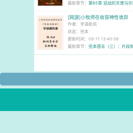
最新章节：
第85章 迎战炽天使马
[网游]小牧师在收容神性诡异
作者：
学语新风
状态：完本
更新时间：09-11 13:40:58
最新章节：
完本感言（三）：片段