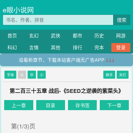
e眼小说网
搜索
首页
玄幻
武侠
都市
历史
网游
科幻
言情
其他
排行
完本
登录
追看新章节，下载本站客户端无广告APP
↓↓↓
字体
大
中
小
换手
关灯
第二百三十五章 战后-《SEED之逆袭的紫菜头》
上一章
目录
存书签
下一章
第(1/3)页