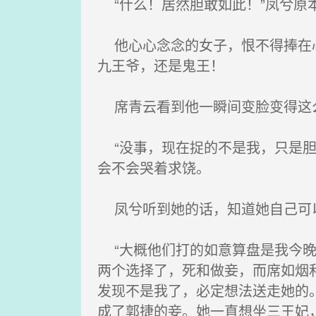
“什么！居然胆敢如此！”凤兮原
他心心念念的女子，恨不得捧在心
九王爷，还是鬼王！
席青云看到他一瞬间变脸变得这
“没事，现在捉的不是我，只是胆
会不会哭着求饶。
凤兮听到她的话，知道她自己可以
“大概他们打的如意算盘是我今晚
两个选择了，死和做妾，而席如烟
发现不是我了，必定想法送走她的
成了郭捷的妾。她一直想坐三王妃