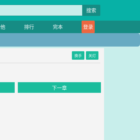
搜索
其他
排行
完本
登录
换手
关灯
下一章