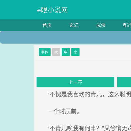
e眼小说网
首页
玄幻
武侠
都
字体
大
中
小
上一章
“不愧是我喜欢的青儿，这么聪明
一个时辰前。
“不青儿唤我有何事？”凤兮悄无