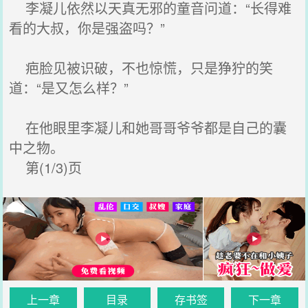
李凝儿依然以天真无邪的童音问道：“长得难
看的大叔，你是强盗吗？”
疤脸见被识破，不也惊慌，只是狰狞的笑
道：“是又怎么样？”
在他眼里李凝儿和她哥哥爷爷都是自己的囊
中之物。
第(1/3)页
上一章
目录
存书签
下一章