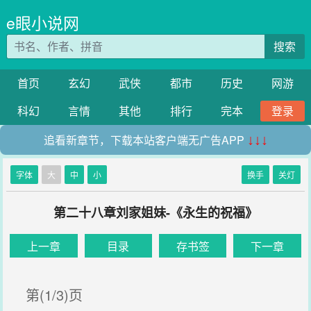
e眼小说网
搜索
首页
玄幻
武侠
都市
历史
网游
科幻
言情
其他
排行
完本
登录
追看新章节，下载本站客户端无广告APP
↓↓↓
字体
大
中
小
换手
关灯
第二十八章刘家姐妹-《永生的祝福》
上一章
目录
存书签
下一章
第(1/3)页