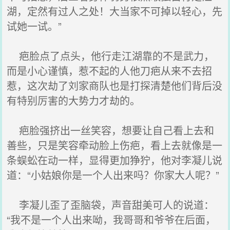
湖，定然有过人之处！大当家不可掉以轻心，先
试她一试。”
疤脸点了点头，他行走江湖靠的不是武力，
而是小心谨慎，惹不起的人他刀疤从来不去招
惹，这次劫了刘家商队也是打探清楚他们背后没
有特别厉害的大势力才劫的。
疤脸强挤出一丝笑容，想要让自己看上去和
善些，只是笑容牵动脸上伤疤，看上去就像是一
条蜈蚣在动一样，显得更加狰狞，他对李凝儿说
道：“小姑娘你是一个人出来吗？你家大人呢？”
李凝儿歪了歪脑袋，声音甜美可人的说道：
“我不是一个人出来呦，我哥哥和爷爷在后面，