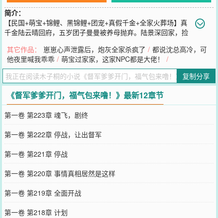
简介：
【民国+萌宝+锦鲤、黑锦鲤+团宠+真假千金+全家火葬场】真
千金陆云晴回府，五岁团子曼曼被养母抛弃。陆景深回家，捡
到小团子带回了督军府东院。所有人都说督军府东院的那是龙潭虎
其它作品：
崽崽心声泄露后，炮灰全家杀疯了
/
都说沈总高冷，可
穴，都是杀人不眨眼的主儿，小团子去了肯定活不了多久。岂料，前
他夜里喊我乖乖
/
萌宝过家家，这家NPC都是大佬！
/
世对沈云晴不屑一顾的东院哥哥们将她宠成至宝。杀人狂魔少帅大
哥：动我妹妹，一枪崩了他！心理变态医生二哥：动我妹妹，手术刀
复制分享
也能杀人的！留学归来败类三哥：动我妹妹，扒了皮当纸用！顽劣调
皮范闲四哥：动我妹妹，我有三个哥哥！再后来，昔日讨厌她的哥哥
《督军爹爹开门，福气包来噜！》最新12章节
们见曼曼给东院带去了一件又一件的好事，纷纷红了眼，求着她回
家。陆大帅叫来部队：这是我家的小福星，谁敢动心思，老子把他打
第一卷 第223章 魂飞，剧终
成马蜂窝！
您要是觉得《
督军爹爹开门，福气包来噜！
》还不错的话请不要忘记
第一卷 第222章 停战，让出督军
向您QQ群和微博微信里的朋友推荐哦！
第一卷 第221章 停战
第一卷 第220章 事情真相居然是这样
第一卷 第219章 全面开战
第一卷 第218章 计划