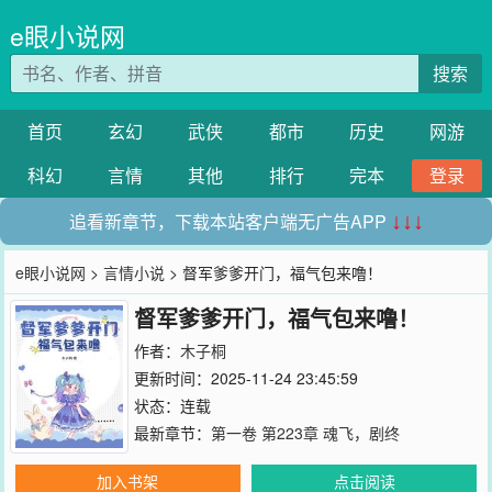
e眼小说网
搜索
首页
玄幻
武侠
都市
历史
网游
科幻
言情
其他
排行
完本
登录
追看新章节，下载本站客户端无广告APP
↓↓↓
e眼小说网
>
言情小说
> 督军爹爹开门，福气包来噜！
督军爹爹开门，福气包来噜！
作者：
木子桐
更新时间：2025-11-24 23:45:59
状态：连载
最新章节：
第一卷 第223章 魂飞，剧终
加入书架
点击阅读