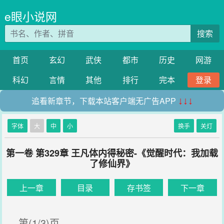
e眼小说网
搜索
首页
玄幻
武侠
都市
历史
网游
科幻
言情
其他
排行
完本
登录
追看新章节，下载本站客户端无广告APP
↓↓↓
字体
大
中
小
换手
关灯
第一卷 第329章 王凡体内得秘密-《觉醒时代：我加载
了修仙界》
上一章
目录
存书签
下一章
第(1/3)页