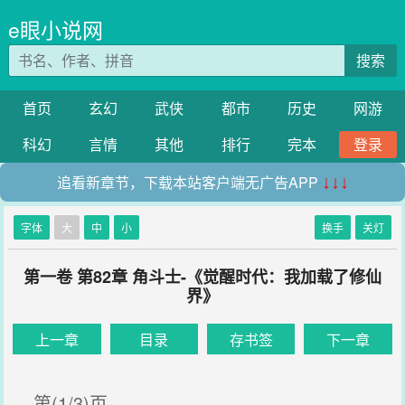
e眼小说网
搜索
首页
玄幻
武侠
都市
历史
网游
科幻
言情
其他
排行
完本
登录
追看新章节，下载本站客户端无广告APP
↓↓↓
字体
大
中
小
换手
关灯
第一卷 第82章 角斗士-《觉醒时代：我加载了修仙
界》
上一章
目录
存书签
下一章
第(1/3)页