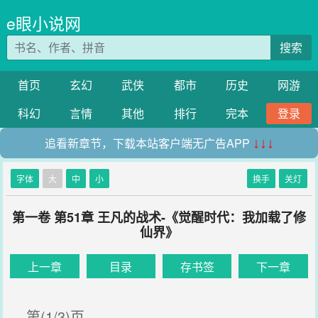
e眼小说网
搜索
首页
玄幻
武侠
都市
历史
网游
科幻
言情
其他
排行
完本
登录
追看新章节，下载本站客户端无广告APP
↓↓↓
字体
大
中
小
换手
关灯
第一卷 第51章 王凡的战术-《觉醒时代：我加载了修
仙界》
上一章
目录
存书签
下一章
第(1/3)页