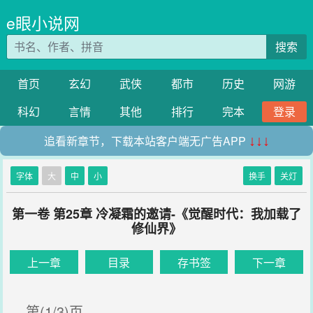
e眼小说网
搜索
首页
玄幻
武侠
都市
历史
网游
科幻
言情
其他
排行
完本
登录
追看新章节，下载本站客户端无广告APP
↓↓↓
字体
大
中
小
换手
关灯
第一卷 第25章 冷凝霜的邀请-《觉醒时代：我加载了
修仙界》
上一章
目录
存书签
下一章
第(1/3)页