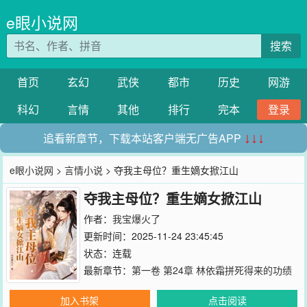
e眼小说网
搜索
首页
玄幻
武侠
都市
历史
网游
科幻
言情
其他
排行
完本
登录
追看新章节，下载本站客户端无广告APP
↓↓↓
e眼小说网
>
言情小说
> 夺我主母位？重生嫡女掀江山
夺我主母位？重生嫡女掀江山
作者：
我宝爆火了
更新时间：2025-11-24 23:45:45
状态：连载
最新章节：
第一卷 第24章 林依霜拼死得来的功绩
加入书架
点击阅读