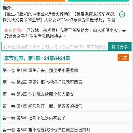
简介：
【重生打脸+复仇+事业+追妻火葬场】【英姿飒爽女将军VS又
挣又抢又卖萌的王爷】大祁女将军林惊寒遭受背叛惨死，睁眼
成大晋昭毅将军原配林依霜。渣男萧京垣成亲出征，归来变傻，原主
其它作品：
已改嫁，勿招惹！我家王爷醋劲大
/
向人间借个火
/
夫
照料三年，渣男恢复却失忆，与青梅纠缠。病弱原主气绝后，林惊寒
君谋害亲子？重生后我携崽换夫
/
接手身体，醒来便要——青梅竹马当想平妻？做梦，只能为妾。想要
宠妾灭妻？做梦，妾就是妾，晨昏定省，端茶倒水，一律不能少。林
复制分享
惊寒成为林依霜，踩着渣男的身体，一步步爬上高位，成为大晋第一
女将军，手握重兵，一人之下万人之上。一回头，怎么身后跟着一个
章节列表，第1章~ 24章/共24章
倒序
赶都赶不走的王爷。
您要是觉得《
夺我主母位？重生嫡女掀江山
》还不错的话请不要忘记
第一卷 第1章 重生归来，那便受不得委屈
向您QQ群和微博微信里的朋友推荐哦！
第一卷 第2章 平妻？那也得问问我同不同意
第一卷 第3章 你让我去给那个贱人请安
第一卷 第4章 能与你在一起，是苏苏的福气
第一卷 第5章 拙荆不过是内宅女子
第一卷 第6章 难不成要我将他供在祠堂日日跪拜